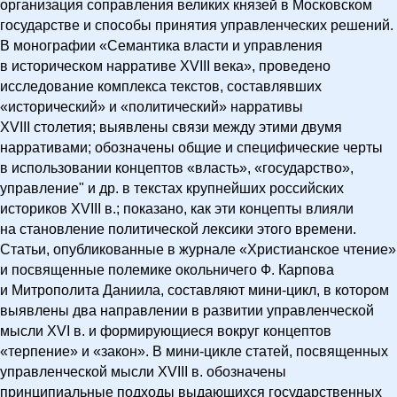
организация соправления великих князей в Московском
государстве и способы принятия управленческих решений.
В монографии «Семантика власти и управления
в историческом нарративе XVIII века», проведено
исследование комплекса текстов, составлявших
«исторический» и «политический» нарративы
XVIII столетия; выявлены связи между этими двумя
нарративами; обозначены общие и специфические черты
в использовании концептов «власть», «государство»,
управление" и др. в текстах крупнейших российских
историков XVIII в.; показано, как эти концепты влияли
на становление политической лексики этого времени.
Статьи, опубликованные в журнале «Христианское чтение»
и посвященные полемике окольничего Ф. Карпова
и Митрополита Даниила, составляют мини-цикл, в котором
выявлены два направлении в развитии управленческой
мысли XVI в. и формирующиеся вокруг концептов
«терпение» и «закон». В мини-цикле статей, посвященных
управленческой мысли XVIII в. обозначены
принципиальные подходы выдающихся государственных